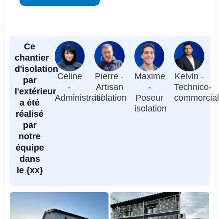
Ce
chantier
d'isolation
Celine
Pierre -
Maxime
Kelvin -
par
-
Artisan
-
Technico-
l'extérieur
Administratif
isolation
Poseur
commercia
a été
isolation
réalisé
par
notre
équipe
dans
le {xx}