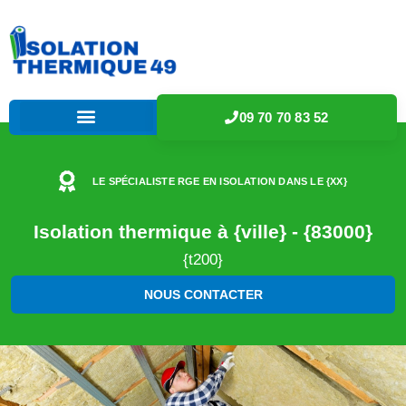
09 70 70 83 52
LE SPÉCIALISTE RGE EN ISOLATION DANS LE {XX}
Isolation thermique à {ville} - {83000}
{t200}
NOUS CONTACTER