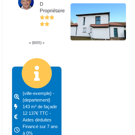
D
Propriétaire
« {t005} »
{ville-exemple} -
{departement}
143 m² de façade
12 137€ TTC -
Aides déduites
Financé sur 7 ans
à 0%