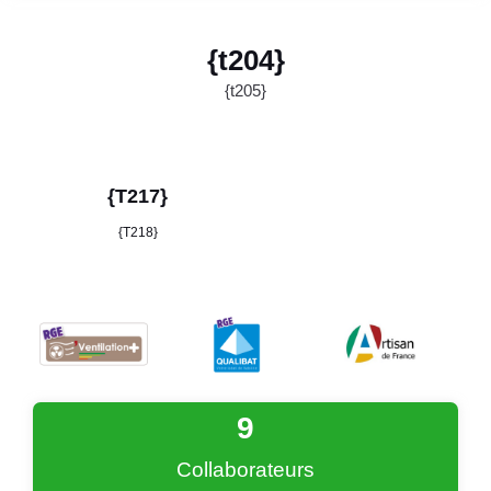
{t204}
{t205}
{T217}
{T218}
9
Collaborateurs