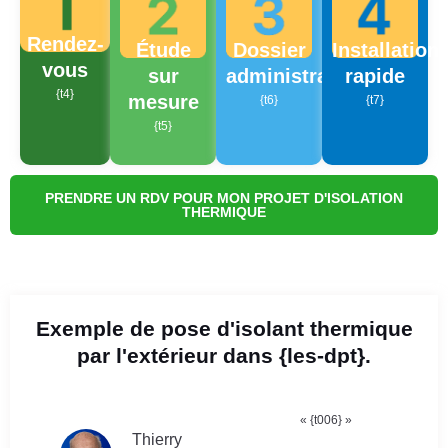
Rendez-
Étude
Dossier
Installation
vous
sur
administratif
rapide
{t4}
mesure
{t6}
{t7}
{t5}
PRENDRE UN RDV POUR MON PROJET D'ISOLATION
THERMIQUE
Exemple de pose d'isolant thermique
par l'extérieur dans {les-dpt}.
« {t006} »
Thierry