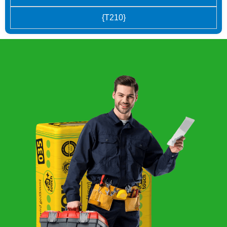
{T210}