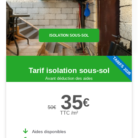
ISOLATION SOUS-SOL
TARIFS 2026
Tarif isolation sous-sol
Avant déduction des aides
35
€
50
€
TTC /m²
Aides disponibles