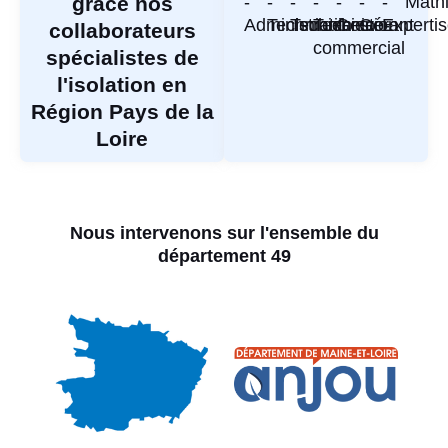
grâce nos
-
-
-
-
-
-
-
Mathi
Administratif
Technicien
Technicien
Technico-
Gestion
Gérant
Experti
collaborateurs
commercial
spécialistes de
l'isolation en
Région Pays de la
Loire
Nous intervenons sur l'ensemble du
département 49