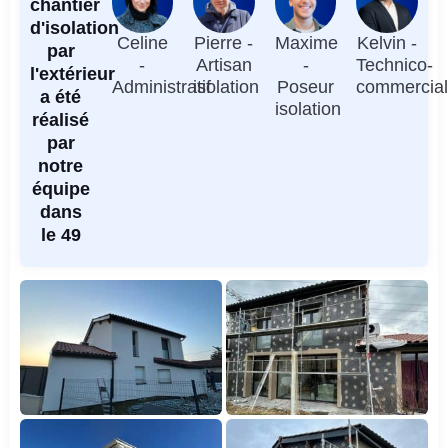
chantier
d'isolation
Celine
Pierre -
Maxime
Kelvin -
par
-
Artisan
-
Technico-
l'extérieur
Administratif
isolation
Poseur
commercia
a été
isolation
réalisé
par
notre
équipe
dans
le 49