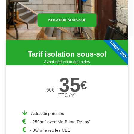
ISOLATION SOUS-SOL
TARIFS 2026
Tarif isolation sous-sol
Avant déduction des aides
35
€
50
€
TTC /m²
Aides disponibles
- 25€/m² avec Ma Prime Renov'
- 8€/m² avec les CEE