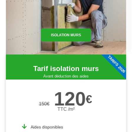
ISOLATION MURS
TARIFS 2026
Tarif isolation murs
Avant déduction des aides
120
€
150
€
TTC /m²
Aides disponibles