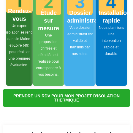
Rendez-
Étude
Dossier
Installation
vous
sur
administratif
rapide
Un expert
mesure
Votre dossier
Nous planifions
isolation se rend
administratif est
une
Une
dans le Maine-
validé et
intervention
proposition
et-Loire (49)
transmis par
rapide et
chiffrée et
pour réaliser
nos soins.
durable.
détaillée est
une première
réalisée pour
évaluation.
correspondre à
vos besoins.
PRENDRE UN RDV POUR MON PROJET D'ISOLATION
THERMIQUE