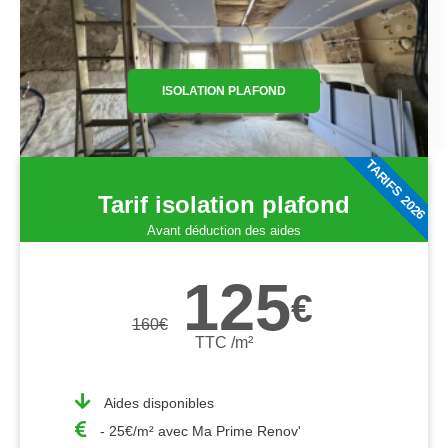
ISOLATION PLAFOND
TARIFS 2026
Tarif isolation plafond
Avant déduction des aides
125
€
160
€
TTC /m²
Aides disponibles
- 25€/m² avec Ma Prime Renov'