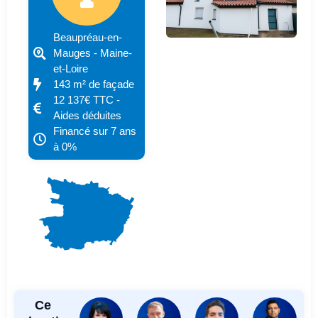
Beaupréau-en-
Mauges - Maine-
et-Loire
143 m² de façade
12 137€ TTC -
Aides déduites
Financé sur 7 ans
à 0%
Ce