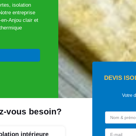
tes, isolation
Notre entreprise
-en-Anjou clair et
 thermique
DEVIS ISO
Votre 
ez-vous besoin?
olation intérieure