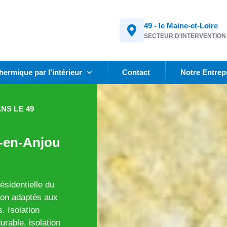
49 - le Maine-et-Loire
SECTEUR D'INTERVENTION
thermique par l’intérieur
Contact
Notre Entrep
NS LE 49
e-en-Anjou
ésidentielle du
ion adaptés aux
. Isolation
rable, isolation