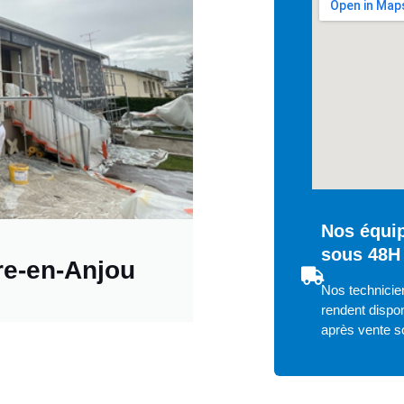
Nos équip
sous 48H 
re-en-Anjou
Nos technicien
rendent dispon
après vente s